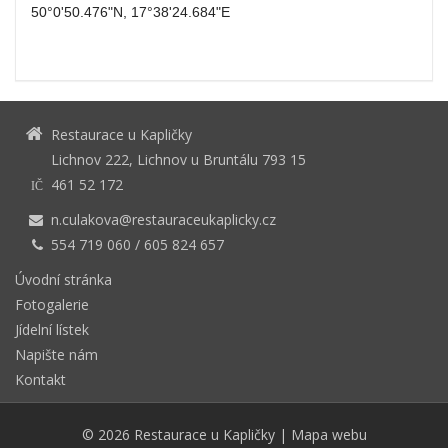
50°0'50.476"N, 17°38'24.684"E
Restaurace u Kapličky
Lichnov 222, Lichnov u Bruntálu 793 15
461 52 172
IČ
n.culakova@restauraceukaplicky.cz
554 719 060 / 605 824 657
Úvodní stránka
Fotogalerie
Jídelní lístek
Napište nám
Kontakt
© 2026
Restaurace u Kapličky
|
Mapa webu