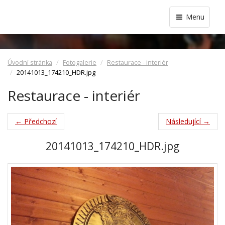
Menu
Úvodní stránka
Fotogalerie
Restaurace - interiér
20141013_174210_HDR.jpg
Restaurace - interiér
← Předchozí
Následující →
20141013_174210_HDR.jpg