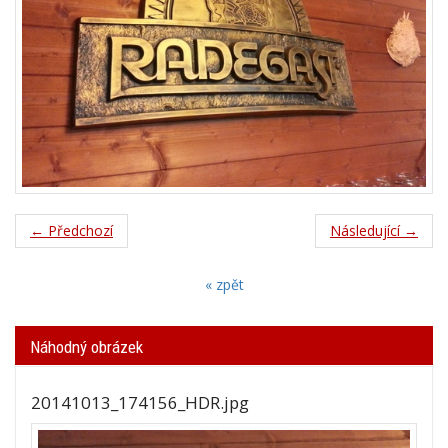
← Předchozí
Následující →
« zpět
Náhodný obrázek
20141013_174156_HDR.jpg