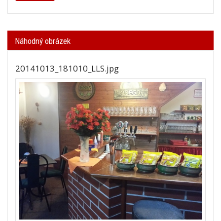
Náhodný obrázek
20141013_181010_LLS.jpg