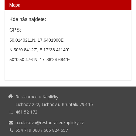
Mapa
Kde nás najdete:
GPS:
50.0140211N, 17.6401900E
N 50°0.84127', E 17°38.41140'
50°0'50.476"N, 17°38'24.684"E
Restaurace u Kapličky
Lichnov 222, Lichnov u Bruntálu 793 15
461 52 172
IČ
n.culakova@restauraceukaplicky.cz
554 719 060 / 605 824 657